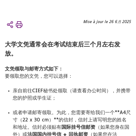
Vous
Mise à jour le 26 6月 2025
Accueil
êtes
学术
ici :
性
大学文凭通常会在考试结束后三个月左右发
其他
信息
放。
颁发
毕业证
文凭领取与邮寄方式如下：
书
要领取您的文凭，您可以选择：
亲自前往CIEF秘书处领取（请查看办公时间），并携带
您的护照或学生证；
或者申请邮寄领取。为此，您需要寄给我们一个**A4尺
寸（22 x 30 cm）**的信封，信封上请写明您的姓名
和地址。信封必须贴有
国际挂号信邮资
（如果您身在国
外）或
法国国内挂号信 + 回执邮资
（如果您在法