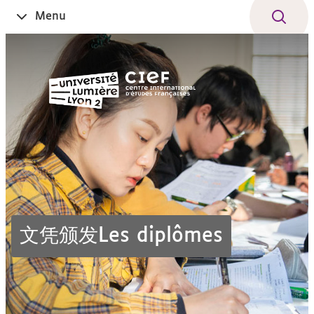
Aller
Navigation
Accès
Connexion
Menu
Ouvrir
au
directs
le
contenu
文凭颁发Les diplômes